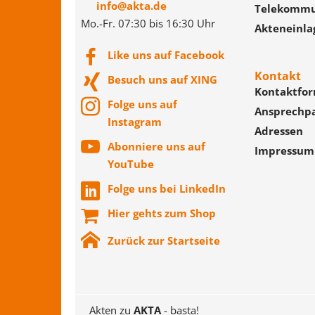
info@akta.de
Telekommu
Mo.-Fr. 07:30 bis 16:30 Uhr
Akteneinla
Like uns auf Facebook
Kontakt
Besuch uns auf XING
Kontaktfor
Folge uns auf
Ansprechp
Instagram
Adressen
Abonniere uns auf
Impressum
YouTube
Folge uns bei LinkedIn
Hier gehts zum Shop
Zurück zur Startseite
Akten zu
AKTA
- basta!