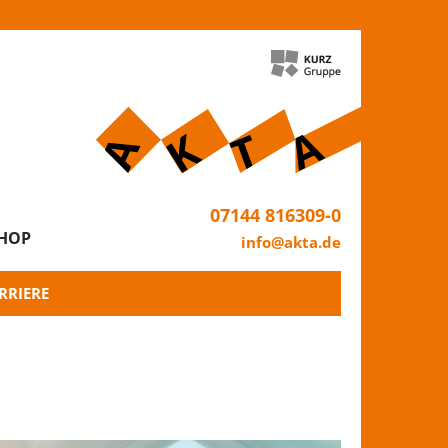
07144 816309-0
HOP
info@akta.de
RRIERE