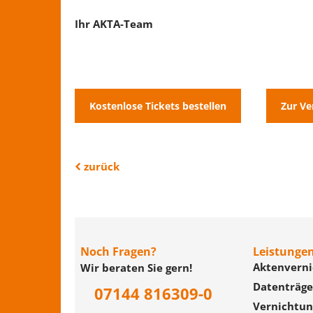
Ihr AKTA-Team
Kostenlose Tickets bestellen
Zur Ve
zurück
Noch Fragen?
Leistunge
Aktenvern
Wir beraten Sie gern!
Datenträge
07144 816309-0
Vernichtung