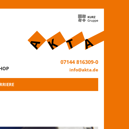
07144 816309-0
HOP
info@akta.de
RRIERE