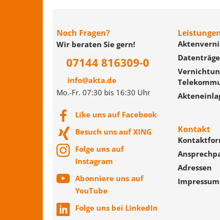
Noch Fragen?
Leistunge
Aktenvern
Wir beraten Sie gern!
Datenträge
07144 816309-0
Vernichtung
info@akta.de
Telekommu
Mo.-Fr. 07:30 bis 16:30 Uhr
Akteneinla
Like uns auf Facebook
Kontakt
Besuch uns auf XING
Kontaktfor
Folge uns auf
Ansprechp
Instagram
Adressen
Abonniere uns auf
Impressum
YouTube
Folge uns bei LinkedIn