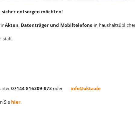
en sicher entsorgen möchten!
wir
Akten, Datenträger
und Mobiltelefone
in haushaltsüblich
 statt.
unter
07144 816309-873
oder
info@akta.de
en Sie
hier
.