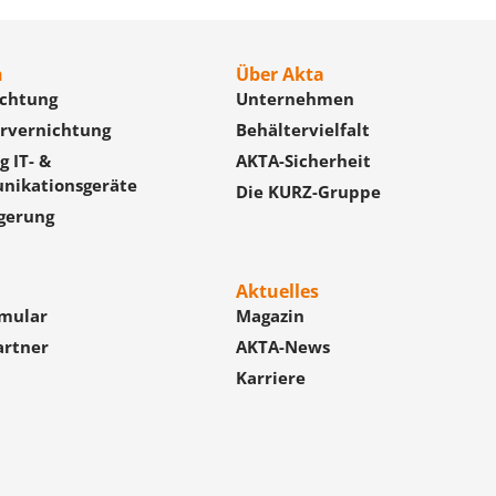
n
Über Akta
ichtung
Unternehmen
rvernichtung
Behältervielfalt
 IT- &
AKTA-Sicherheit
nikationsgeräte
Die KURZ-Gruppe
gerung
Aktuelles
mular
Magazin
artner
AKTA-News
Karriere